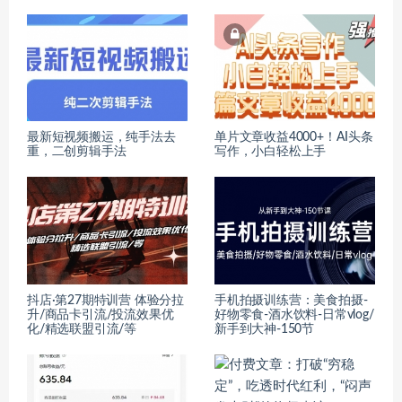
最新短视频搬运，纯手法去
单片文章收益4000+！AI头条
重，二创剪辑手法
写作，小白轻松上手
抖店·第27期特训营 体验分拉
手机拍摄训练营：美食拍摄-
升/商品卡引流/投流效果优
好物零食-酒水饮料-日常vlog/
化/精选联盟引流/等
新手到大神-150节