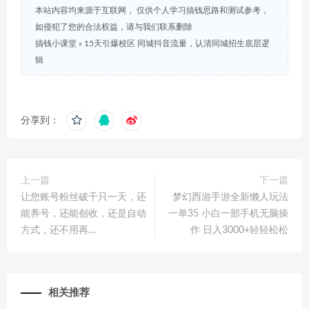
本站内容均来源于互联网， 仅供个人学习搞钱思路和测试参考，
如侵犯了您的合法权益，请与我们联系删除
搞钱小课堂
»
15天引爆校区 同城抖音流量，认清同城招生底层逻
辑
分享到：
上一篇
下一篇
让您账号粉丝破千只一天，还
梦幻西游手游全新懒人玩法
能养号，还能创收，还是自动
一单35 小白一部手机无脑操
方式，还不用再…
作 日入3000+轻轻松松
相关推荐