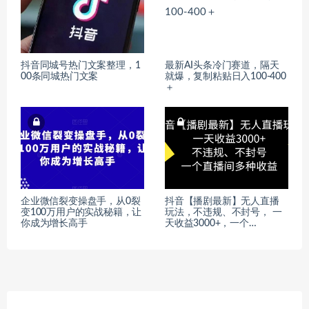
抖音同城号热门文案整理，1
最新AI头条冷门赛道，隔天
00条同城热门文案
就爆，复制粘贴日入100-400
＋
企业微信裂变操盘手，从0裂
抖音【播剧最新】无人直播
变100万用户的实战秘籍，让
玩法，不违规、不封号， 一
你成为增长高手
天收益3000+，一个…