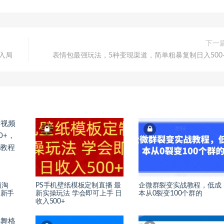
下一
松入局
表情包最强玩法，5种变现渠道，简单粗暴复制日入500
频淘
PS手机壁纸模板定制直播 最
企微群裂变实战教程，低成
，新手
新实操玩法 学会即可上手 日
本从0裂变100个群的
收入500+