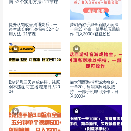
提升认知改善沟通关系，一
梦幻西游手游全新懒人玩法
终生成长的行动指南 52个实
一单35 小白一部手机无脑操
用方法+21节课
作 日入3000+轻轻松松
B站起号三天速成秘籍，纯原
靠大话西游抖音游戏撸金，
创不违规 可直播 稳定日入20
一单30，利润高到难以把
0+
持，一部手机即可操作，日
入3000+