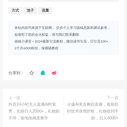
方式
池子
流量
本站内容均来源于互联网， 仅供个人学习搞钱思路和测试参考，
如侵犯了您的合法权益，请与我们联系删除
搞钱小课堂
»
2024最新引流教程，微信读书引流，日引流100+ ,
2个月6000粉丝，保姆级教程
分享到：
上一篇
下一篇
抖音24小时无人直播Ai时装
火爆AI美女舞蹈直播，最新防
秀，实操日入2000+，礼物刷
封技术保驾护航，礼物收到手
不停，落地保姆及教学
软，日入6000+