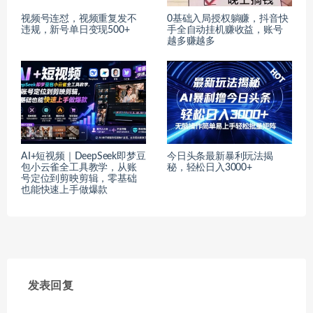
视频号连怼，视频重复发不
0基础入局授权躺赚，抖音快
违规，新号单日变现500+
手全自动挂机赚收益，账号
越多赚越多
AI+短视频｜DeepSeek即梦豆
今日头条最新暴利玩法揭
包小云雀全工具教学，从账
秘，轻松日入3000+
号定位到剪映剪辑，零基础
也能快速上手做爆款
发表回复