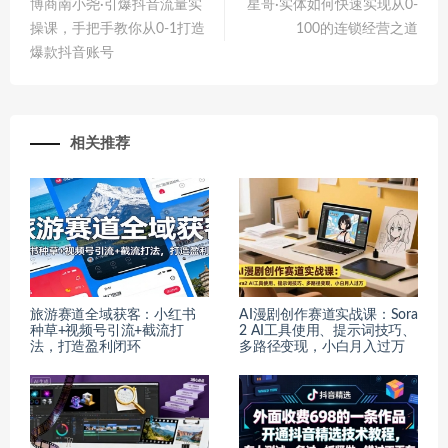
博商南小尧·引爆抖音流量实
星哥·实体如何快速实现从0-
操课，手把手教你从0-1打造
100的连锁经营之道
爆款抖音账号
相关推荐
旅游赛道全域获客：小红书
AI漫剧创作赛道实战课：Sora
种草+视频号引流+截流打
2 AI工具使用、提示词技巧、
法，打造盈利闭环
多路径变现，小白月入过万