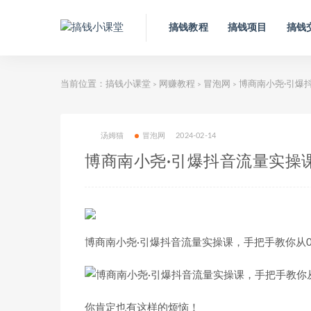
搞钱教程
搞钱项目
搞钱
当前位置：
搞钱小课堂
网赚教程
冒泡网
博商南小尧·引爆
>
>
>
汤姆猫
冒泡网
2024-02-14
博商南小尧·引爆抖音流量实操
博商南小尧·引爆抖音流量实操课，手把手教你从0
你肯定也有这样的烦恼！