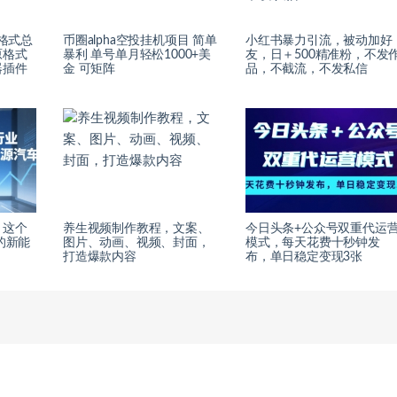
制格式总
币圈alpha空投挂机项目 简单
小红书暴力引流，被动加好
原格式
暴利 单号单月轻松1000+美
友，日＋500精准粉，不发
器插件
金 可矩阵
品，不截流，不发私信
，这个
养生视频制作教程，文案、
今日头条+公众号双重代运
的新能
图片、动画、视频、封面，
模式，每天花费十秒钟发
打造爆款内容
布，单日稳定变现3张