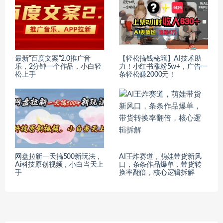
最新“百度文案”2.0推广音
【轻松搞钱秘籍】AI技术助
乐，2分钟一个作品，小白轻
力！小红书涨粉5w+，广告一
松上手
条轻松赚2000元！
网盘拉新一天搞500新玩法，
AI王炸赛道，萌娃带货新风
Ai科技原创视频，小白当天上
口，条条作品爆单，带货转
手
换率翻倍，核心逻辑拆解