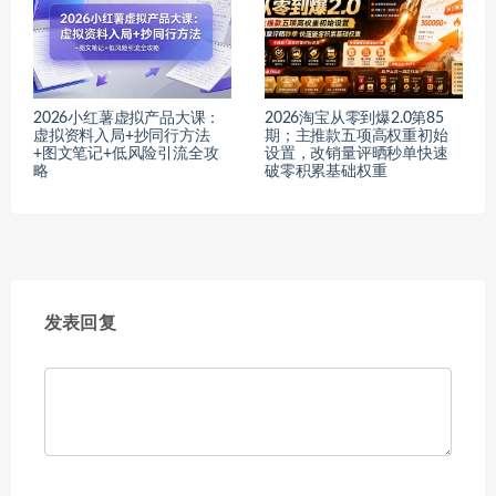
2026小红薯虚拟产品大课：
2026淘宝从零到爆2.0第85
虚拟资料入局+抄同行方法
期；主推款五项高权重初始
+图文笔记+低风险引流全攻
设置，改销量评晒秒单快速
略
破零积累基础权重
发表回复