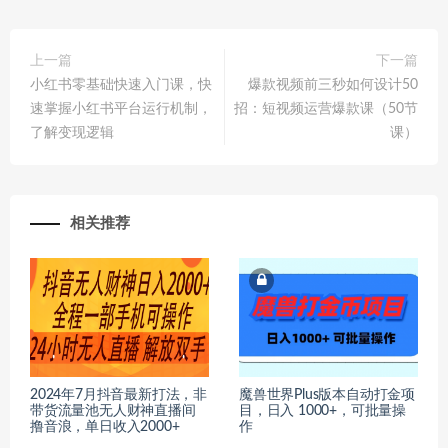
上一篇
下一篇
小红书零基础快速入门课，快
爆款视频前三秒如何设计50
速掌握小红书平台运行机制，
招：短视频运营爆款课（50节
了解变现逻辑
课）
相关推荐
2024年7月抖音最新打法，非
魔兽世界Plus版本自动打金项
带货流量池无人财神直播间
目，日入 1000+，可批量操
撸音浪，单日收入2000+
作