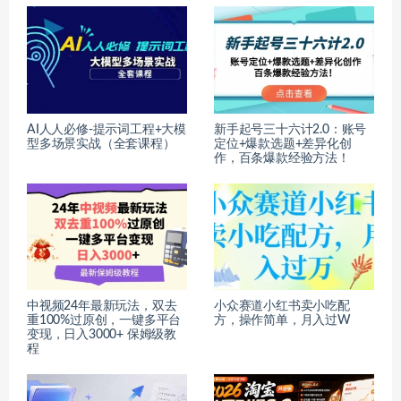
AI人人必修-提示词工程+大模
新手起号三十六计2.0：账号
型多场景实战（全套课程）
定位+爆款选题+差异化创
作，百条爆款经验方法！
中视频24年最新玩法，双去
小众赛道小红书卖小吃配
重100%过原创，一键多平台
方，操作简单，月入过W
变现，日入3000+ 保姆级教
程