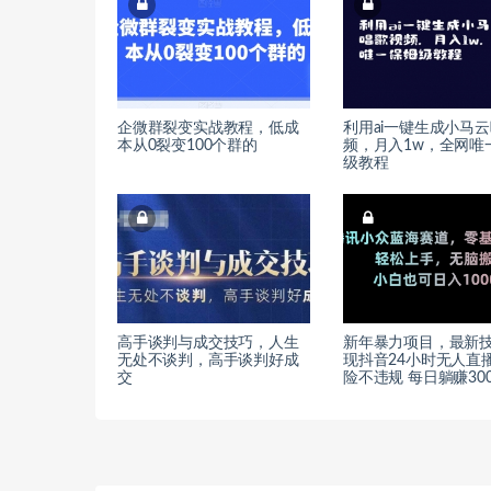
企微群裂变实战教程，低成
利用ai一键生成小马
本从0裂变100个群的
频，月入1w，全网唯
级教程
高手谈判与成交技巧，人生
新年暴力项目，最新
无处不谈判，高手谈判好成
现抖音24小时无人直播
交
险不违规 每日躺赚300