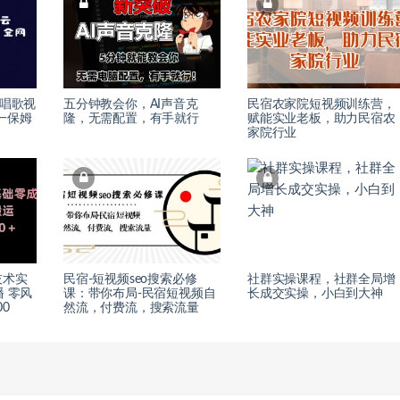
云唱歌视
五分钟教会你，AI声音克
民宿农家院短视频训练营，
一保姆
隆，无需配置，有手就行
赋能实业老板，助力民宿农
家院行业
技术实
民宿-短视频seo搜索必修
社群实操课程，社群全局增
 零风
课：带你布局-民宿短视频自
长成交实操，小白到大神
0
然流，付费流，搜索流量