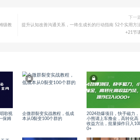
下一
姆级教
提升认知改善沟通关系，一终生成长的行动指南 52个实用方
+21节
云唱歌视
企微群裂变实战教程，低成
2024劲爆项目，快手磁力，
一保姆
本从0裂变100个群的
小熊请上车撸金，高转化高
收益方法，批量操作日入10
0+