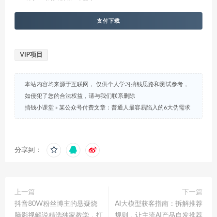
支付下载
VIP项目
本站内容均来源于互联网， 仅供个人学习搞钱思路和测试参考，
如侵犯了您的合法权益，请与我们联系删除
搞钱小课堂
»
某公众号付费文章：普通人最容易陷入的6大伪需求
分享到：
上一篇
下一篇
抖音80W粉丝博主的悬疑烧
AI大模型获客指南：拆解推荐
脑影视解说精选独家教学，打
规则，让主流AI产品自发推荐