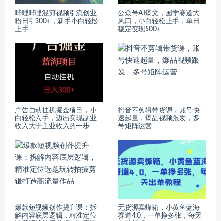
哔哩哔哩混剪视频引流创业
公众号AI爆文，国学赛道大
粉日引300+，新手小白轻松
风口，小白轻松上手，单日
上手
稳定变现500+
广告自动挂机掘金项目，小
抖音不剪辑带货课，账号快
白轻松入手，迈出实现副业
速起量，爆品视频跟发，多
收入大于主业收入的一步
号矩阵运营
爆款短视频创作提升课：拆
无货源卖蜂箱，小黄鱼蓝海
解内容底层逻辑，精准定位
赛道4.0，一单挣多张，每天