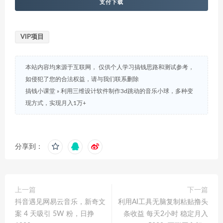
支付下载
VIP项目
本站内容均来源于互联网， 仅供个人学习搞钱思路和测试参考，
如侵犯了您的合法权益，请与我们联系删除
搞钱小课堂
»
利用三维设计软件制作3d跳动的音乐小球，多种变
现方式，实现月入1万+
分享到：
上一篇
下一篇
抖音遇见网易云音乐，新奇文
利用AI工具无脑复制粘贴撸头
案 4 天吸引 5W 粉，日挣
条收益 每天2小时 稳定月入