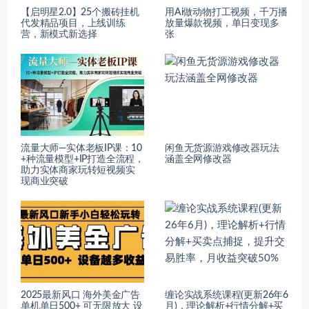
【启明星2.0】25个搬砖挂机
用Ai做动物打工视频，千万播
代发精品项目，上线训练
放量爆款视频，单日变现多
营，新模式新选择
张
流量大师—实体老板IP课：10
闲鱼无货源游戏修改器玩法
+种流量模型+IP打造全流程，
涵盖全网修改器
助力实体商家玩转短视频实
现商业突破
2025最新风口 海外美金广告
缠论实战系统课程(更新26年6
单机单日500+ 可无限放大 设
月)，理论解析+行情分解+买