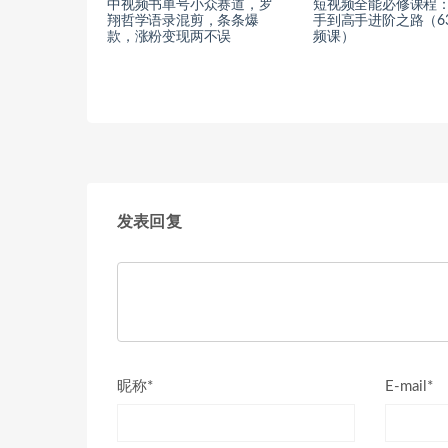
中视频书单号小众赛道，罗
短视频全能必修课程
翔哲学语录混剪，条条爆
手到高手进阶之路（6
款，涨粉变现两不误
频课）
发表回复
昵称*
E-mail*