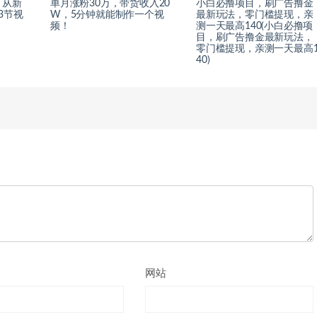
：从新
单月涨粉30万，带货收入20
小白必撸项目，刷广告撸金
3节视
W，5分钟就能制作一个视
最新玩法，零门槛提现，亲
频！
测一天最高140(小白必撸项
目，刷广告撸金最新玩法，
零门槛提现，亲测一天最高
40)
网站