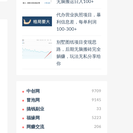
无脑搬运日入100+
代办营业执照项目，暴
利信息差，每单利润
100-300+
别墅图纸项目变现思
路，后期无脑搬砖完全
躺赚，玩法无私分享给
你
中创网
9709
冒泡网
9145
搞钱副业
33
福缘网
5223
网赚交流
206