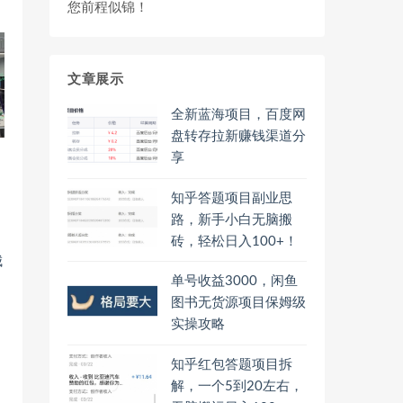
您前程似锦！
文章展示
全新蓝海项目，百度网
盘转存拉新赚钱渠道分
享
知乎答题项目副业思
路，新手小白无脑搬
砖，轻松日入100+！
单号收益3000，闲鱼
图书无货源项目保姆级
实操攻略
知乎红包答题项目拆
解，一个5到20左右，