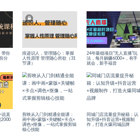
：带你
痕迹识人，管理随心：掌握
24年最稳项目“无人直播”玩
前分
人性原理 管理随心所欲（31
法，每月躺赚6000+，有手
节课）
就会，新手福音
小说直
剪映从入门到精通全能课：
同城门店流量提升秘籍：认
000
画中画×蒙版×关键帧×卡点×
知升级+抖音运营+视频制
调色×抠像，一站式掌握剪辑
作，打造火爆同城品牌
核心技能