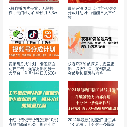
k总直播切片带货，无需授
最新蓝海项目 支付宝视频频
权，无门槛小白轻松月入3w
分成计划 小白也能日入三位
数
视频号分成计划：发视频自
获客IP高阶破局课，底层逻
动挂广告，无需剪辑同步三
辑、高级打法、案例复盘，
大平台，单号轻松日入600+
突破增长瓶颈与内卷
小红书笔记带货课(更新10月)
2024年最新升级版口播工具
流量电商新机会，抓住小红
号引流法，十分钟一条爆款