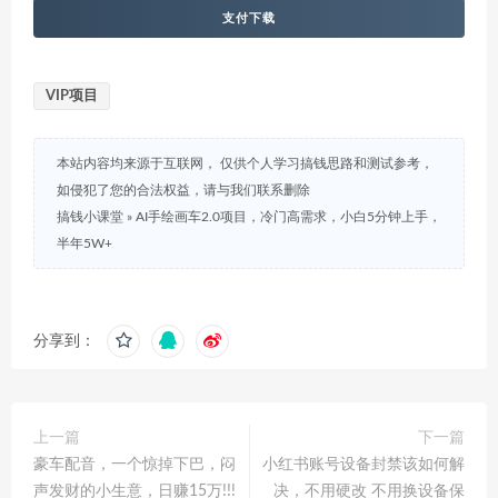
支付下载
VIP项目
本站内容均来源于互联网， 仅供个人学习搞钱思路和测试参考，
如侵犯了您的合法权益，请与我们联系删除
搞钱小课堂
»
AI手绘画车2.0项目，冷门高需求，小白5分钟上手，
半年5W+
分享到：
上一篇
下一篇
豪车配音，一个惊掉下巴，闷
小红书账号设备封禁该如何解
声发财的小生意，日赚15万!!!
决，不用硬改 不用换设备保