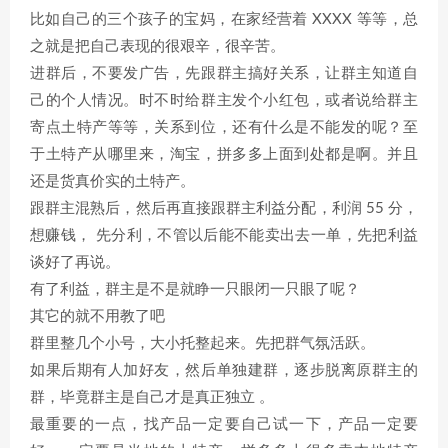
比如自己的三个孩子的宝妈，在家经营着 XXXX 等等，总
之就是把自己表现的很艰辛，很辛苦。
进群后，不要发广告，先跟群主搞好关系，让群主知道自
己的个人情况。时不时给群主发个小红包，或者说给群主
寄点土特产等等，关系到位，还有什么是不能发的呢？至
于土特产从哪里来，淘宝，拼多多上面到处都是啊。并且
还是货真价实的土特产。
跟群主混熟后，然后再直接跟群主利益分配，利润 55 分，
想赚钱， 先分利，不管以后能不能卖出去一单，先把利益
谈好了再说。
有了利益，群主是不是就睁一只眼闭一只眼了呢？
其它的就不用教了吧
群里整几个小号，大小托整起来。先把群气氛活跃。
如果后期有人加好友，然后单独建群，逐步脱离原群主的
群，毕竟群主是自己才是真正独立 。
最重要的一点，找产品一定要自己试一下，产品一定要