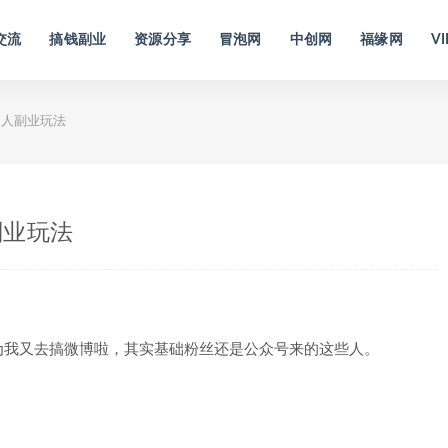
交流
搞钱副业
资源分享
冒泡网
中创网
福缘网
VI
个人副业玩法
副业玩法
为我又去搞微博啦，其实基础粉丝还是公众号来的这些人。