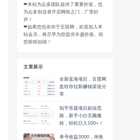
❤本站为众多团队提供了重要价值，也
为众多创业者开启网络之门，广受好
评！
❤如果您也依存于互联网，欢迎加入本
站会员，将尽早为您提供丰盛价值。祝
您前程似锦！
文章展示
全新蓝海项目，百度网
盘转存拉新赚钱渠道分
享
知乎答题项目副业思
路，新手小白无脑搬
砖，轻松日入100+！
单号收益3000，闲鱼