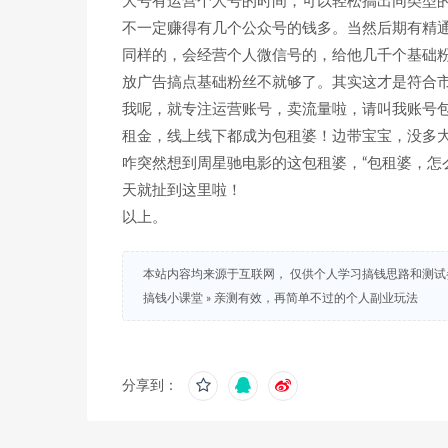
大号有运营个人号的时间，可以轻松搞出同类型
不一定赚得有几个公众号的钱多。当然后期有精
同样的，会经营个人微信号的，给他几千个基础
放广告搞点基础粉丝不就够了。其实这才是符合
我呢，就专注运营账号，卖流量啦，请叫我账号
租金，线上线下都成为包租婆！边带宝宝，没多
咋突然想到周星驰电影的这包租婆，“包租婆，怎
天就扯到这里啦！
以上。
本站内容均来源于互联网， 仅供个人学习搞钱思路和测
搞钱小课堂
»
亲测有效，再简单不过的个人副业玩法
分享到：