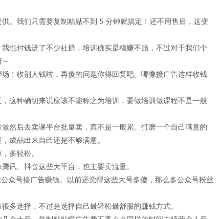
供。我们只需要复制粘贴不到 5 分钟就搞定！还不用售后，这变
。我也付钱进了不少社群，培训确实是稳赚不赔，不过对于我们个
情～
葬场！收别人钱啦，再傻的问题你得回复吧。哪像接广告这样收钱
天，这种确切来说应该不能称之为培训，要做培训做课程不是一般
量做然后去卖课平台批量卖，真不是一般累。打磨一个自己满意的
程，成品出来自己还是不够满意。
单，多轻松。
像腾讯、抖音这些大平台，也主要卖流量。
，就公众号接广告赚钱。以前还觉得这些大号多傻，那么多公众号粉丝
有很多选择，不过是选择自己最轻松最舒服的赚钱方式。