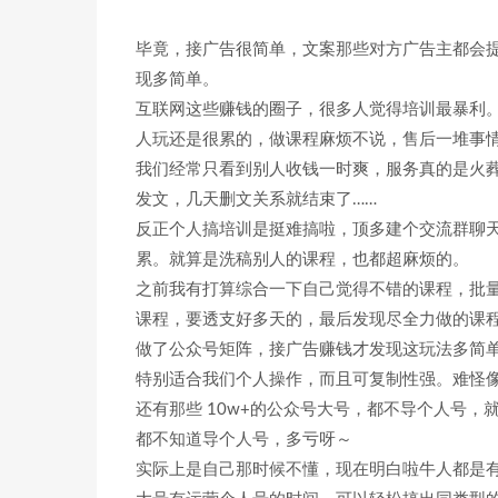
毕竟，接广告很简单，文案那些对方广告主都会提
现多简单。
互联网这些赚钱的圈子，很多人觉得培训最暴利
人玩还是很累的，做课程麻烦不说，售后一堆事
我们经常只看到别人收钱一时爽，服务真的是火
发文，几天删文关系就结束了……
反正个人搞培训是挺难搞啦，顶多建个交流群聊
累。就算是洗稿别人的课程，也都超麻烦的。
之前我有打算综合一下自己觉得不错的课程，批
课程，要透支好多天的，最后发现尽全力做的课
做了公众号矩阵，接广告赚钱才发现这玩法多简
特别适合我们个人操作，而且可复制性强。难怪
还有那些 10w+的公众号大号，都不导个人号
都不知道导个人号，多亏呀～
实际上是自己那时候不懂，现在明白啦牛人都是