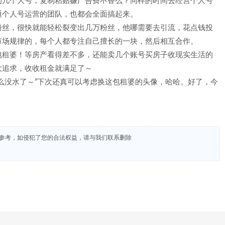
的几个大号，复制粘贴赚广告费不香么？同样的时间去经营个人号
通个人号运营的团队，也都会全面搞起来。
粉丝，很快就能轻松裂变出几万粉丝，他哪需要去引流，花点钱投
市场规律的，每个人都专注自己擅长的一块，然后相互合作。
包租婆！等房产看得差不多，还能卖几个账号买房子收现实生活的
大追求，收收租金就满足了～
么没水了～”下次还真可以考虑换这包租婆的头像，哈哈。好了，今
试参考，如侵犯了您的合法权益，请与我们联系删除