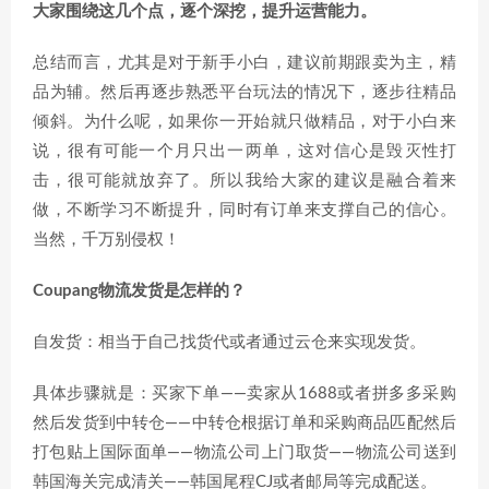
大家围绕这几个点，逐个深挖，提升运营能力。
总结而言，尤其是对于新手小白，建议前期跟卖为主，精
品为辅。然后再逐步熟悉平台玩法的情况下，逐步往精品
倾斜。为什么呢，如果你一开始就只做精品，对于小白来
说，很有可能一个月只出一两单，这对信心是毁灭性打
击，很可能就放弃了。所以我给大家的建议是融合着来
做，不断学习不断提升，同时有订单来支撑自己的信心。
当然，千万别侵权！
Coupang物流发货是怎样的？
自发货：相当于自己找货代或者通过云仓来实现发货。
具体步骤就是：买家下单——卖家从1688或者拼多多采购
然后发货到中转仓——中转仓根据订单和采购商品匹配然后
打包贴上国际面单——物流公司上门取货——物流公司送到
韩国海关完成清关——韩国尾程CJ或者邮局等完成配送。