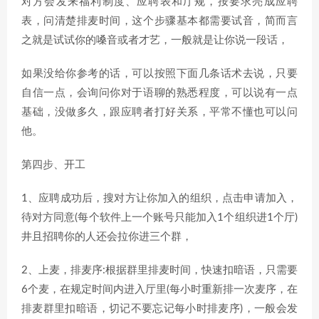
对方会发来福利制度、应聘表和厅规，按要求亮成应聘
表，问清楚排麦时间，这个步骤基本都需要试音，简而言
之就是试试你的嗓音或者才艺，一般就是让你说一段话，
如果没给你参考的话，可以按照下面几条话术去说，只要
自信一点，会询问你对于语聊的熟悉程度，可以说有一点
基础，没做多久，跟应聘者打好关系，平常不懂也可以问
他。
第四步、开工
1、应聘成功后，搜对方让你加入的组织，点击申请加入，
待对方同意(每个软件上一个账号只能加入1个组织进1个厅)
井且招聘你的人还会拉你进三个群，
2、上麦，排麦序:根据群里排麦时间，快速扣暗语，只需要
6个麦，在规定时间内进入厅里(每小时重新排一次麦序，在
排麦群里扣暗语，切记不要忘记每小时排麦序)，一般会发