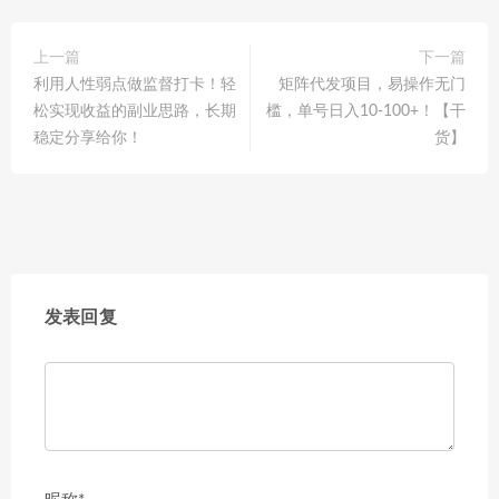
上一篇
下一篇
利用人性弱点做监督打卡！轻
矩阵代发项目，易操作无门
松实现收益的副业思路，长期
槛，单号日入10-100+！【干
稳定分享给你！
货】
发表回复