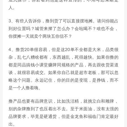
瓜式操作，你若看到他是这样宣传的，不用考虑果断走
人。
3、有些人告诉你，撸到货了可以直接摆地摊。请问你能占
到好位置吗？城管来撵了怎么办？会吆喝不？啥也不会，
你摆摊一天就卖个两块五你信不？
4、撸货20单很容易，但是这20单不全都是大米，品类很
杂，乱七八糟啥都有，东西越乱，死得越快。如果你撸的
都是同品搞钱小课堂赚牌同规格的产品，再去跟收货渠道
谈，就很容易成交。如果你自己就是超市老板，那可以忽
略这个问题。永远记住，你的目的是变现，是挣钱，而不
是一个人撸着嗨。
撸产品也要有品牌意识，比如洗洁精，就挑立白和雕牌，
别的杂牌撸到了也压着出不去。至于米面油，没有太强的
品牌要求，毕竟是硬通货，但是金龙鱼和福临门肯定最好
出。