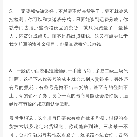
5、一定要和快递谈好，不然要不就是货丢了，要不就被风
控检测，你可以和快递谈分成，只要能谈到运费分成，你
就专门去撸那些价格便宜的杂货，就只为跑量了，量越
大，运费分成越多。而不是靠出货赚钱。这又有点类似于
我之前写的淘礼金项目，也是靠运费分成赚钱。
6、一般的小白都很难接触到一手接马商，多是二级三级代
理商，这样下来你买号的成本就会比别人贵很多，另外还
有号的损耗，有些号是撸不出来货的，甚至有的登陆不
上，有的领不了券，良心一点的号商可能还会给你换，遇
到没有节操的那就自认倒霉吧。
最后我想说，这个项目只要你有稳定优质号源，过硬的撸
货技术以及稳定出货渠道，你就能赚到钱。三者缺一不
可，否则你就另寻其他发财路子，这条路不适合你，冒然