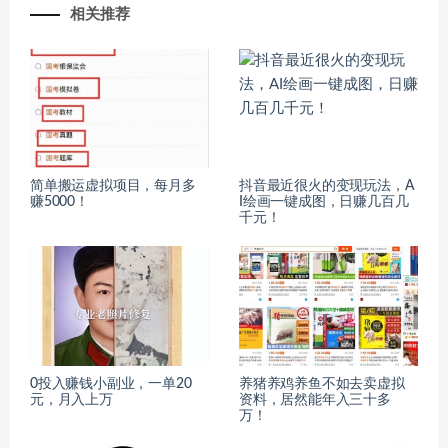
相关推荐
简单搬运虚拟项目，每月多
抖音最近很火的变现玩法，A
赚5000！
I绘画一键成图，日赚几百几
千元！
0投入赚钱小副业，一单20
养猪养鸡养鱼不如去卖虚拟
元，月入上万
资料，居然能年入三十多
万！