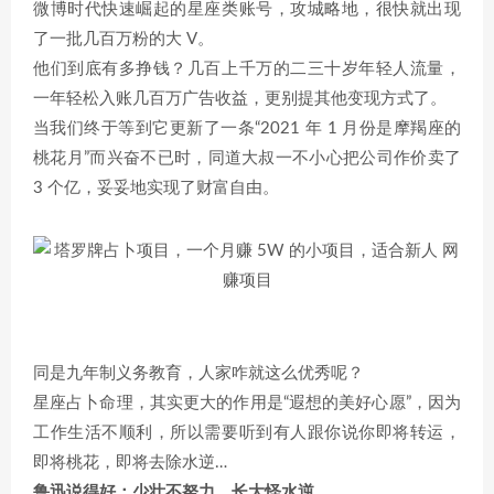
微博时代快速崛起的星座类账号，攻城略地，很快就出现
了一批几百万粉的大 V。
他们到底有多挣钱？几百上千万的二三十岁年轻人流量，
一年轻松入账几百万广告收益，更别提其他变现方式了。
当我们终于等到它更新了一条“2021 年 1 月份是摩羯座的
桃花月”而兴奋不已时，同道大叔一不小心把公司作价卖了
3 个亿，妥妥地实现了财富自由。
同是九年制义务教育，人家咋就这么优秀呢？
星座占卜命理，其实更大的作用是“遐想的美好心愿”，因为
工作生活不顺利，所以需要听到有人跟你说你即将转运，
即将桃花，即将去除水逆…
鲁迅说得好：少壮不努力，长大怪水逆。