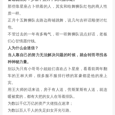
那些靠星座占卜哄着的人，其实和给舞狮队红包的商人性
质一样。
正月十五舞狮队去路边商铺跳舞，说几句吉祥话顺便讨红
包。
不管过去的一年有多晦气，听一听舞狮队说点好话，老板
们心甘情愿付钱。
人为什么会迷信？
当人靠自己的努力无法解决问题的时候，就会转而寻找各
种神秘力量。
别以为只有小哥哥小姐姐们喜欢占卜星座，看看前两年翻
车的王林大师，很多服不服排行榜的富豪都是他的座上
宾。
用王大师的话来说，房子有人送，劳斯莱斯有人送，就连
暖被窝的，都有大把的女人在等着排队。
为数以千亿万亿的资产大佬指点迷津；
为数以百人千人的失足妇女开光引路。