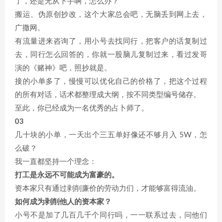
了，还是无从下手啊，怎么办？
搬运、伪原创抄改，这个大家总会吧，无脑丢到网上去，
广撒网。
有流量进来咨询了，用小号去找同行，把客户的话复制过
去，同行怎么回答的，你就一股脑儿复制过来，看过发哥
演的《赌神》吧，照抄就是。
接的小单多了，慢慢可以优化自己的价格了，把这个过程
的所有对话，话术都整理成大纲，按不同类型编号储存。
至此，你已经成为一名优秀的占卜师了。
03
几十块的小单，一天出个三五单好像还不够月入 5W，怎
么破？
我一直都坚持一个理念：
打工是永远不可能成为富豪的。
资本家只有通过剥削廉价的劳动力们，才能够富得流油。
如何成为剥削他人的资本家？
小号不是加了几百几千个同行吗，一一联系过去，问他们