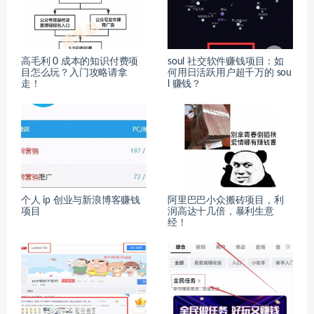
高毛利 0 成本的知识付费项
soul 社交软件赚钱项目：如
目怎么玩？入门攻略请拿
何用日活跃用户超千万的 sou
走！
l 赚钱？
个人 ip 创业与新浪博客赚钱
阿里巴巴小众搬砖项目，利
项目
润高达十几倍，暴利生意
经！