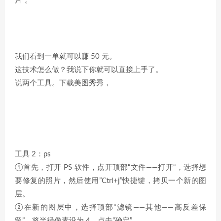
片”。
我们看到一单就可以赚 50 元。
这技术怎么做？我说下你就可以直接上手了。
说两个工具。下载美图秀秀，
工具 2：ps
①首先，打开 PS 软件，点开顶部“文件——打开“，选择想
要修复的照片，然后使用”Ctrl+j”快捷键，拷贝一个新的图
层。
②在新的图层中，选择顶部“滤镜——其他——高反差保
留”，将半径像素设为 4，点击“确定”。