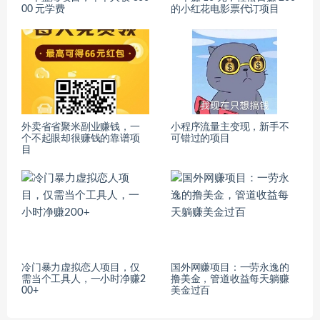
00 元学费
的小红花电影票代订项目
外卖省省聚米副业赚钱，一
小程序流量主变现，新手不
个不起眼却很赚钱的靠谱项
可错过的项目
目
冷门暴力虚拟恋人项目，仅
国外网赚项目：一劳永逸的
需当个工具人，一小时净赚2
撸美金，管道收益每天躺赚
00+
美金过百