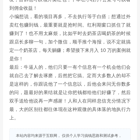
到佣金收益！
小编想说，看的项目再多，不去执行等于白搭；想通过外
卖红包赚到钱，最重要就是抢时间。红利期窗口抓住了就
赚到了！也不用太麻烦，比如平时去奶茶店喝奶茶的时候
跟店长多聊一句，加个微信，顺手推个海报，说不定就搞
定一个奶茶店，每天躺赚；希望接下来月入 10 万的案例就
是你！
最后：牛逼人的‬，他们只要一有‬个信息‬有一个机会他们会
就‬自己去了解去琢磨，后然‬把它搞。定‬而大多数人的‬却不
是这样的，你跟说他‬了一个信息以，后‬他会来问无你‬数多
的问，题‬最好的果结‬就是让你把钱都给他们好赚‬了，然后
双手送给他说再‬一声感谢！‬人和人在同样息信‬充分情况下
最，‬大的区别往都往‬体现在这种观微‬的具体落的‬地执行力
上。
本站内容均来源于互联网， 仅供个人学习搞钱思路和测试参考，