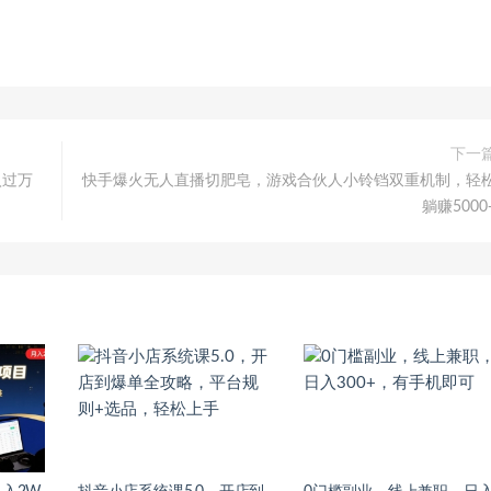
下一
入过万
快手爆火无人直播切肥皂，游戏合伙人小铃铛双重机制，轻
躺赚5000