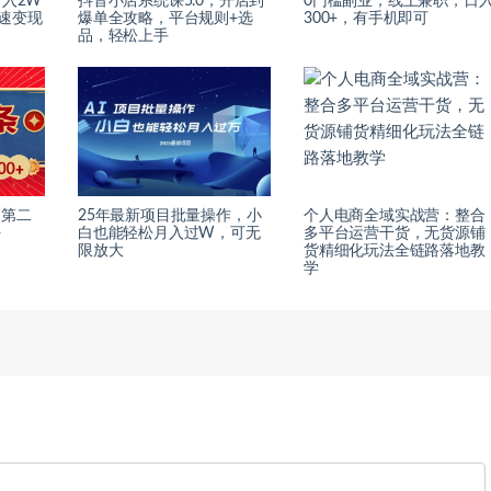
月入2W
抖音小店系统课5.0，开店到
0门槛副业，线上兼职，日
速变现
爆单全攻略，平台规则+选
300+，有手机即可
品，轻松上手
，第二
25年最新项目批量操作，小
个人电商全域实战营：整合
+
白也能轻松月入过W，可无
多平台运营干货，无货源铺
限放大
货精细化玩法全链路落地教
学