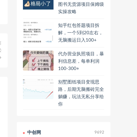
图书无货源项目保姆级
实操攻略
知乎红包答题项目拆
解，一个5到20左右，
无脑搬运日入100+
篇
松
代办营业执照项目，暴
+
利信息差，每单利润
100-300+
别墅图纸项目变现思
路，后期无脑搬砖完全
躺赚，玩法无私分享给
你
中创网
9692