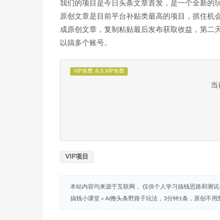
我们的项目是今日头条文章首发，是一个全新的玩
原创文章是目前平台补贴类最高的项目，抓住机会
成原创文章，复制粘贴最后发布获取收益，第二
以搞多个账号。
VIP免费 永久VIP免费
当
VIP项目
本站内容均来源于互联网， 仅供个人学习搞钱思路和测
搞钱小课堂
»
AI撸头条野路子玩法，3分钟1条，原创不用愁