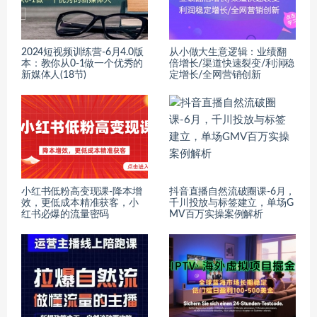
2024短视频训练营-6月4.0版
从小做大生意逻辑：业绩翻
本：教你从0-1做一个优秀的
倍增长/渠道快速裂变/利润稳
新媒体人(18节)
定增长/全网营销创新
小红书低粉高变现课-降本增
抖音直播自然流破圈课-6月，
效，更低成本精准获客，小
千川投放与标签建立，单场G
红书必爆的流量密码
MV百万实操案例解析