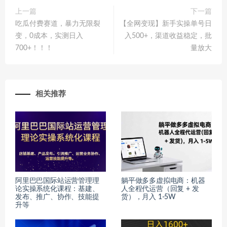
上一篇
下一篇
吃瓜付费赛道，暴力无限裂
【全网变现】新手实操单号日
变，0成本，实测日入
入500+，渠道收益稳定，批
700+！！！
量放大
相关推荐
阿里巴巴国际站运营管理理
躺平做多多虚拟电商：机器
论实操系统化课程：基建、
人全程代运营（回复 + 发
发布、推广、协作、技能提
货），月入 1-5W
升等