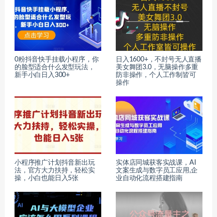
0粉抖音快手挂载小程序，你
日入1600+，不封号无人直播
的脸型适合什么发型玩法，
美女舞团3.0，无脑操作多重
新手小白日入300+
防非操作，个人工作制皆可
操作
小程序推广计划抖音新出玩
实体店同城获客实战课，AI
法，官方大力扶持，轻松实
文案生成与数字员工应用,企
操，小白也能日入5张
业自动化流程搭建指南