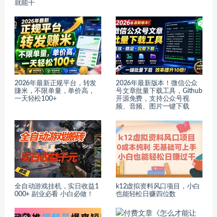
就能干
2026年最新正规平台，转发
2026年最新版本！微信公众
賺米，不限单量，单价高，
号文章批量下载工具，Github
一天轻松100+
开源免费，支持公众号视
频、音频、图片一键下载
全自动游戏挂机，实日收益1
k12虚拟资料风口项目，小白
000+ 副业必看 小白必做！
也能轻松日赚四位数