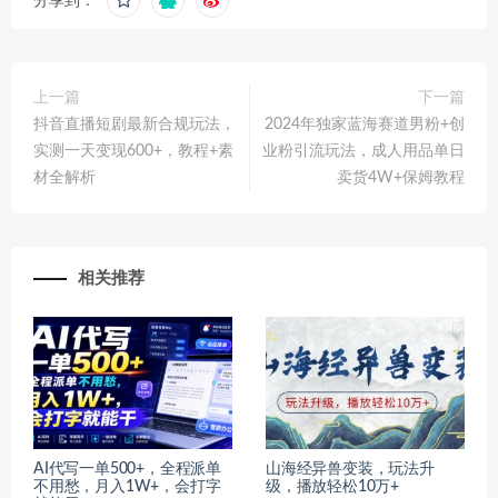
分享到：
上一篇
下一篇
抖音直播短剧最新合规玩法，
2024年独家蓝海赛道男粉+创
实测一天变现600+，教程+素
业粉引流玩法，成人用品单日
材全解析
卖货4W+保姆教程
相关推荐
AI代写一单500+，全程派单
山海经异兽变装，玩法升
不用愁，月入1W+，会打字
级，播放轻松10万+