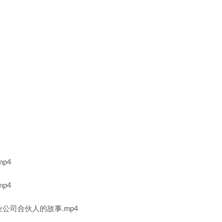
p4
p4
公司合伙人的故事.mp4