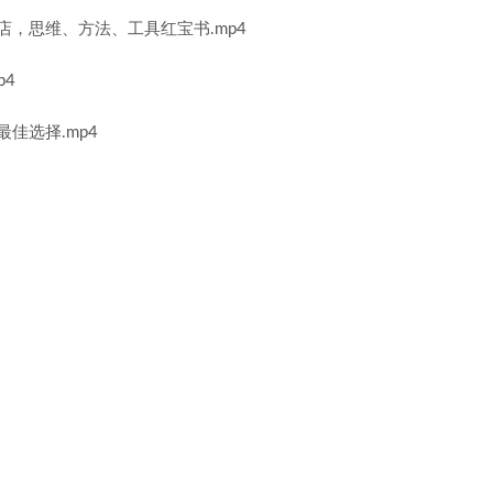
店，思维、方法、工具红宝书.mp4
p4
佳选择.mp4