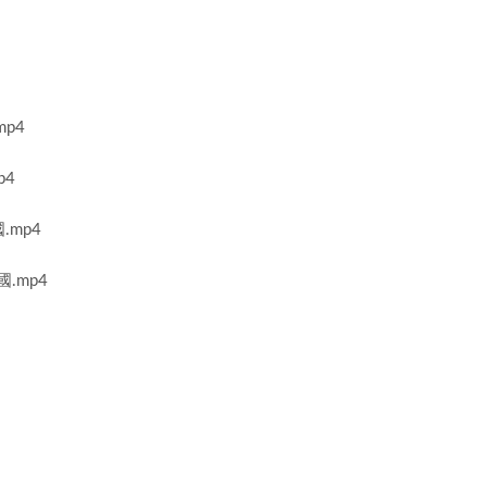
p4
p4
mp4
.mp4