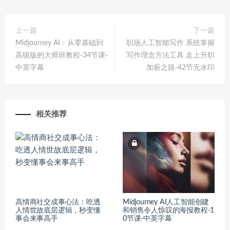
上一篇
下一篇
Midjourney AI：从零基础到
职场人工智能写作 系统掌握
高级版的大师班教程-34节课-
写作理念方法工具 走上升职
中英字幕
加薪之路-42节无水印
相关推荐
高情商社交成事心法：吃透
Midjourney AI人工智能创建
人情世故底层逻辑，秒变懂
和销售令人惊叹的海报教程-1
事会来事高手
0节课-中英字幕