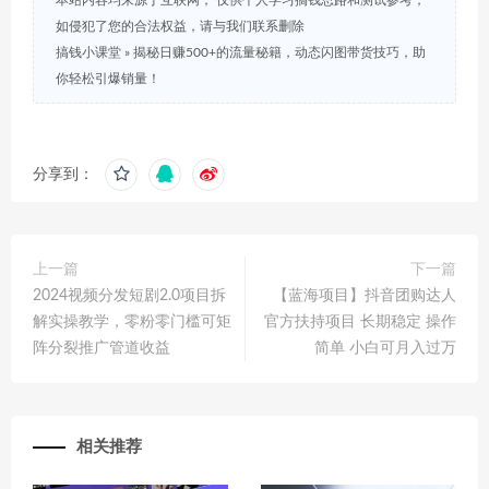
本站内容均来源于互联网， 仅供个人学习搞钱思路和测试参考，
如侵犯了您的合法权益，请与我们联系删除
搞钱小课堂
»
揭秘日赚500+的流量秘籍，动态闪图带货技巧，助
你轻松引爆销量！
分享到：
上一篇
下一篇
2024视频分发短剧2.0项目拆
【蓝海项目】抖音团购达人
解实操教学，零粉零门槛可矩
官方扶持项目 长期稳定 操作
阵分裂推广管道收益
简单 小白可月入过万
相关推荐