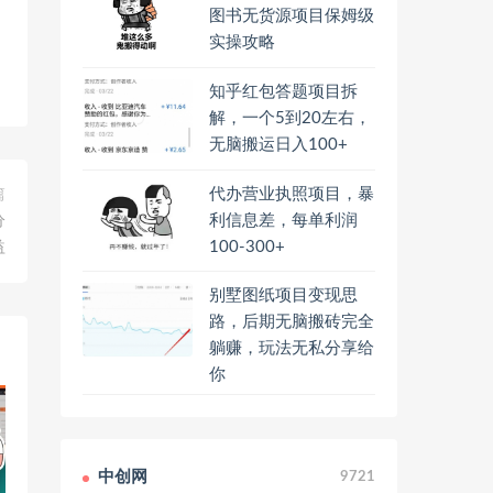
图书无货源项目保姆级
实操攻略
知乎红包答题项目拆
解，一个5到20左右，
无脑搬运日入100+
代办营业执照项目，暴
篇
利信息差，每单利润
分
100-300+
益
别墅图纸项目变现思
路，后期无脑搬砖完全
躺赚，玩法无私分享给
你
中创网
9721