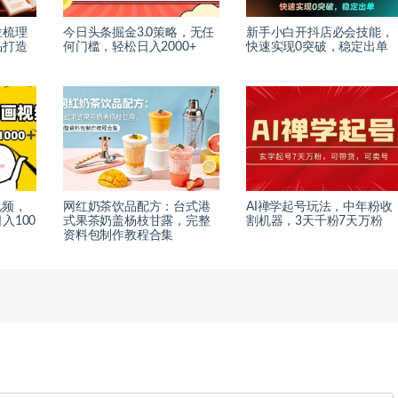
位梳理
今日头条掘金3.0策略，无任
新手小白开抖店必会技能，
品打造
何门槛，轻松日入2000+
快速实现0突破，稳定出单
视频，
网红奶茶饮品配方：台式港
AI禅学起号玩法，中年粉收
入100
式果茶奶盖杨枝甘露，完整
割机器，3天千粉7天万粉
资料包制作教程合集