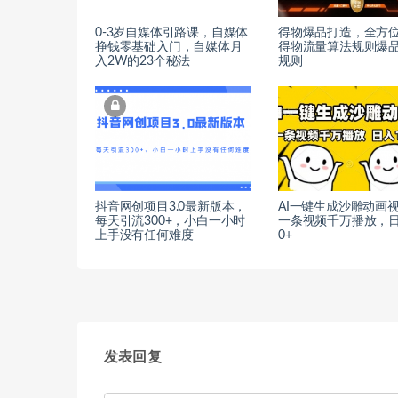
0-3岁自媒体引路课，自媒体
得物爆品打造，全方
挣钱零基础入门，自媒体月
得物流量算法规则爆
入2W的23个秘法
规则
抖音网创项目3.0最新版本，
AI一键生成沙雕动画
每天引流300+，小白一小时
一条视频千万播放，日
上手没有任何难度
0+
发表回复