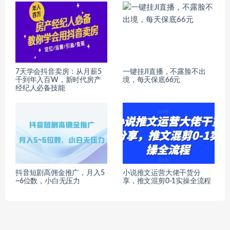
7天学会抖音卖房：从月薪5
一键挂JI直播，不露脸不出
千到年入百W，新时代房产
境，每天保底66元
经纪人必备技能
抖音短剧高佣金推广，月入5
小说推文运营大佬干货分
~6位数，小白无压力
享，推文混剪0-1实操全流程