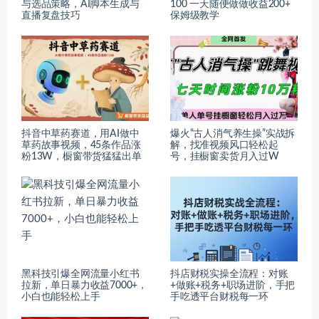
与选品策略，AI脚本生成与
100 一天随便做做收益200+
直播复盘技巧
保姆级教学
抖音中草药赛道，用AI做中
爆火“古人消气养生操”实战拆
草药故事视频，45条作品涨
解，找准视频风口轻松起
粉13W，橱窗带货猛猛出单
号，挂橱窗卖货月入过W
黑科技引爆全网流量小红书
抖店财税实操全流程：对账
拉新，单日暴力收益7000+，
+做账+税务+职场进阶，手把
小白也能轻松上手
手吃透平台财税每一环