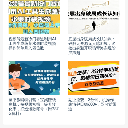
视频号最新冷门赛道利用AI
底层出身破局成长认知课：
工具生成蔬菜水果时装视频
破解无资源无人脉困境，名
操作简单月入四位数
校出身避开职场弯路实现阶
层跨越
童书教辅特训营：宝妈赚钱
副业逆袭！3分钟手机操作，
良机，短视频实操，提升转
表情包日赚600+，双收益渠
化率，打造爆款账号（附287
道
G资料）