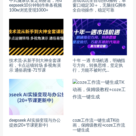
中式健康饮食定制赛道，用d
游戏试玩全自动挂G搬砖，单
eepseek10分钟制作单条视频
窗口稳定30＋，无脑挂G脚本
100w浏览变现1000+
全自动操作，稳定可靠
技术流-从新手到大神全套课
十年 一遇 市场机遇，明确指
程，卡点运镜转场 多视角演
引方向，转换思维，坚定执
示 通俗易懂-71节课
行，方能不被时代…
deepseek AI实操变现与办公
coze工作流一键生成TK动
提效(20+节课更新中)
画，保姆级教程+coze工作流
一键生成