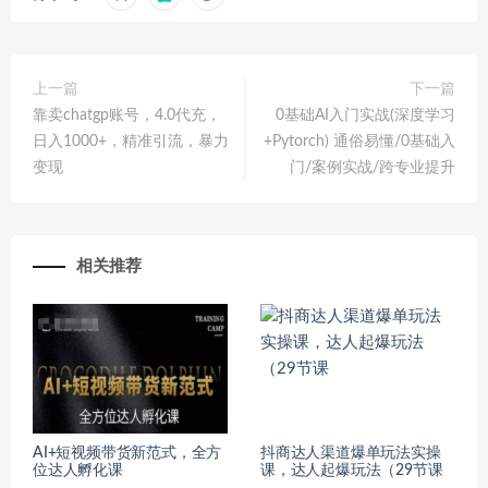
上一篇
下一篇
靠卖chatgp账号，4.0代充，
0基础AI入门实战(深度学习
日入1000+，精准引流，暴力
+Pytorch) 通俗易懂/0基础入
变现
门/案例实战/跨专业提升
相关推荐
AI+短视频带货新范式，全方
抖商达人渠道爆单玩法实操
位达人孵化课
课，达人起爆玩法（29节课