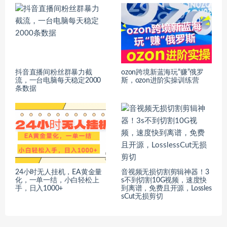
抖音直播间粉丝群暴力截
ozon跨境新蓝海玩“赚”俄罗
流，一台电脑每天稳定2000
斯，ozon进阶实操训练营
条数据
24小时无人挂机，EA黄金量
音视频无损切割剪辑神器！3
化，一单一结，小白轻松上
s不到切割10G视频，速度快
手，日入1000+
到离谱，免费且开源，Lossles
sCut无损剪切