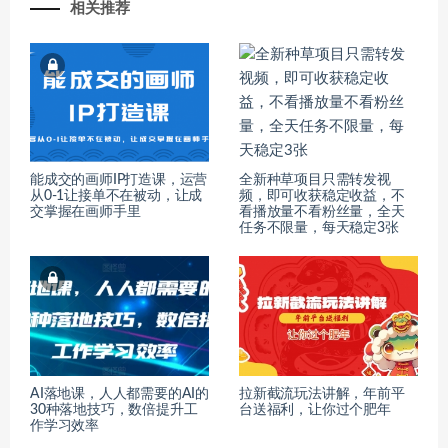
相关推荐
能成交的画师IP打造课，运营
全新种草项目只需转发视
从0-1让接单不在被动，让成
频，即可收获稳定收益，不
交掌握在画师手里
看播放量不看粉丝量，全天
任务不限量，每天稳定3张
AI落地课，人人都需要的AI的
拉新截流玩法讲解，年前平
30种落地技巧，数倍提升工
台送福利，让你过个肥年
作学习效率