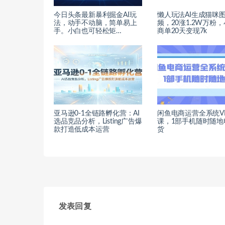
今日头条最新暴利掘金AI玩
懒人玩法AI生成猫咪
法，动手不动脑，简单易上
频，20涨1.2W万粉
手。小白也可轻松矩…
商单20天变现7k
亚马逊0-1全链路孵化营：AI
闲鱼电商运营全系统V
选品竞品分析，Listing广告爆
课，1部手机随时随地
款打造低成本运营
货
发表回复