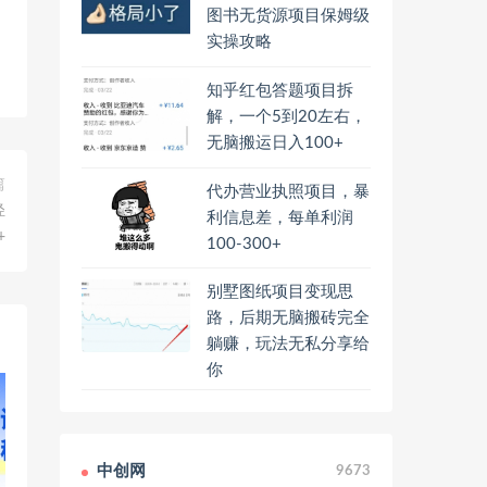
图书无货源项目保姆级
实操攻略
知乎红包答题项目拆
解，一个5到20左右，
无脑搬运日入100+
篇
代办营业执照项目，暴
轻
利信息差，每单利润
+
100-300+
别墅图纸项目变现思
路，后期无脑搬砖完全
躺赚，玩法无私分享给
你
中创网
9673