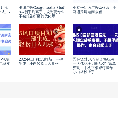
图片视
出海广告Google Looker Studi
亚马逊站内广告系列课，亚
，小红书
o从新手到高手，成为更专业
马逊跨境电商教程
不被报告折磨的优化师
IP实操
2025风口项目AI拉新，一键
蛋仔派对5.0全新蓝海玩法，
电商卖
生成，小白轻松日入几张
一天4000+，懒人稳定放单
变现，手机平板即可操作，
小白轻松上手