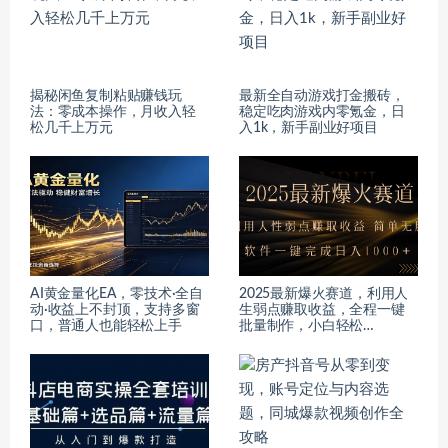
揭秘闲鱼复制粘贴赚钱玩
最新全自动游戏打金搬砖，
法：零成本操作，月收入轻
稳定吃肉游戏内零氪金，日
松几千上万元
入1k，新手副业好项目
AI黄金量化EA，零技术·全自
2025最新爆火赛道，利用人
动·收益上不封顶，支持多窗
生弱点赚取收益，全程一键
口，普通人也能轻松上手
批量制作，小白轻松…