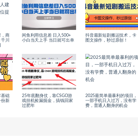
课，商
闲鱼利用信息差 日入500+
抖音最新短剧搬运技术，卡
、千川
小白当天上手 当日就可出单
图文操作，秒过原创！
润
零基础
25年底翻身仗，靠CSGO游
2025最简单最暴利的项目，
一份新
戏挂机捡漏掘金，搞钱回家
一部手机日入过万，没有学
过肥年
费，普通人翻身的机会