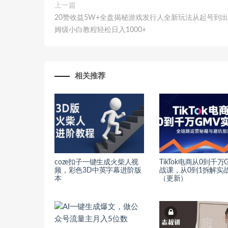
上一篇
20赞收益5W+全盘揭秘游戏发行人全新玩法从起号到
姆级小白教程轻松日入1000+
相关推荐
coze扣子一键生成火柴人视
TikTok电商从0到千万
频，彩色3D中英字幕进阶版
战课，从0到1拆解实
本
（更新）