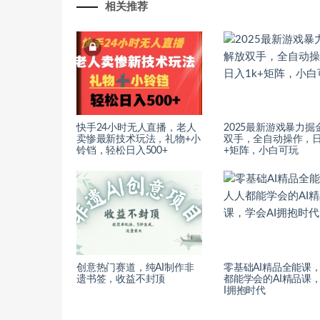
相关推荐
快手24小时无人直播，老人
2025最新游戏暴力掘
卖惨最新技术玩法，礼物+小
双手，全自动操作，日
铃铛，轻松日入500+
+矩阵，小白可玩
创意热门赛道，纯AI制作非
零基础AI精品全能课
遗书签，收益不封顶
都能学会的AI精品课
I拥抱时代