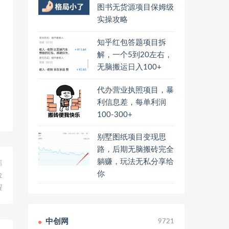
图书无货源项目保姆级
实操攻略
知乎红包答题项目拆
解，一个5到20左右，
无脑搬运日入100+
代办营业执照项目，暴
利信息差，每单利润
100-300+
别墅图纸项目变现思
路，后期无脑搬砖完全
躺赚，玩法无私分享给
篇
你
金
程
中创网
9721