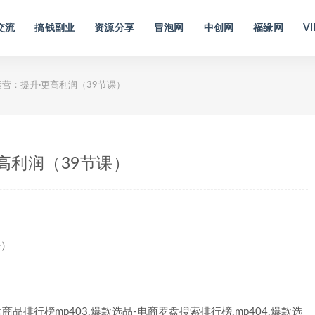
交流
搞钱副业
资源分享
冒泡网
中创网
福缘网
VI
营：提升·更高利润（39节课）
高利润（39节课）
盘商品排行榜mp403.爆款选品-电商罗盘搜索排行榜.mp404.爆款选