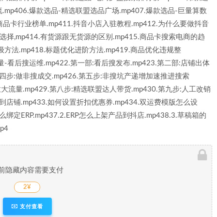
.mp406.爆款选品-精选联盟选品广场.mp407.爆款选品-巨量算数
品-商品卡行业榜单.mp411.抖音小店入驻教程.mp412.为什么要做抖音
择,mp414.有货源跟无货源的区别.mp415.商品卡搜索电商的趋
初级方法.mp418.标题优化进阶方法.mp419.商品优化违规整
量-看后搜运维.mp422.第一部:看后搜发布.mp423.第二部:店铺出体
.第四步:做非搜成交.mp426.第五步:非搜坑产递增加速推进搜索
:放大流量.mp429.第八步:精选联盟达人带货.mp430.第九步:人工改销
上架到店铺.mp433.如何设置折扣优惠券.mp434.双运费模版怎么设
怎么绑定ERP.mp437.2.ERP怎么上架产品到抖店.mp438.3.草稿箱的
p4
前隐藏内容需要支付
2¥
支付查看