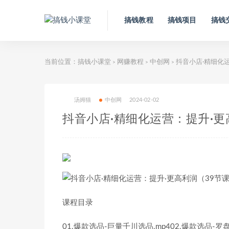
搞钱教程
搞钱项目
搞钱
当前位置：
搞钱小课堂
网赚教程
中创网
抖音小店·精细化运
>
>
>
汤姆猫
中创网
2024-02-02
抖音小店·精细化运营：提升·更
课程目录
01.爆款选品-巨量千川选品.mp402.爆款选品-罗