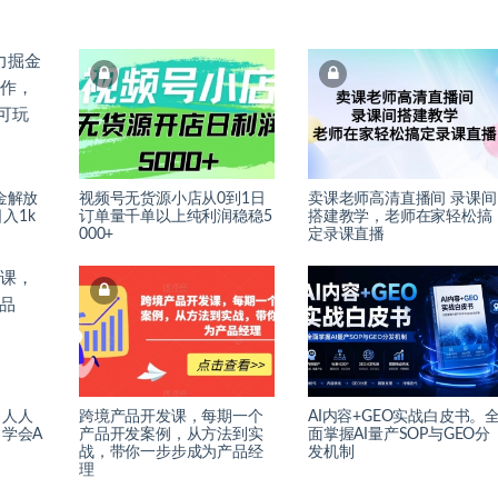
金解放
视频号无货源小店从0到1日
卖课老师高清直播间 录课间
入1k
订单量千单以上纯利润稳稳5
搭建教学，老师在家轻松搞
000+
定录课直播
，人人
跨境产品开发课，每期一个
AI内容+GEO实战白皮书。
，学会A
产品开发案例，从方法到实
面掌握AI量产SOP与GEO分
战，带你一步步成为产品经
发机制
理