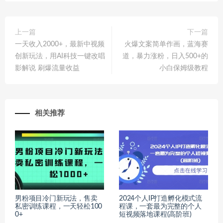
上一篇
下一篇
一天收入2000+，最新中视频
火爆文案简单作画，蓝海赛
创新玩法，用AI科技一键改唱
道，暴力涨粉，日入500+的
影解说 刷爆流量收益
小白保姆级教程
相关推荐
男粉项目冷门新玩法，售卖
2024个人IP打造孵化模式流
私密训练课程，一天轻松100
程课，一套最为完整的个人
0+
短视频落地课程(高阶班)