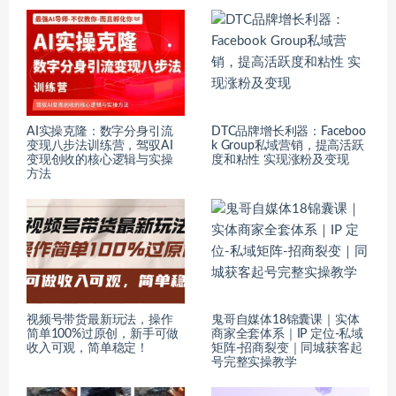
AI实操克隆：数字分身引流
DTC品牌增长利器：Faceboo
变现八步法训练营，驾驭AI
k Group私域营销，提高活跃
变现创收的核心逻辑与实操
度和粘性 实现涨粉及变现
方法
视频号带货最新玩法，操作
鬼哥自媒体18锦囊课｜实体
简单100%过原创，新手可做
商家全套体系｜IP 定位-私域
收入可观，简单稳定！
矩阵-招商裂变｜同城获客起
号完整实操教学