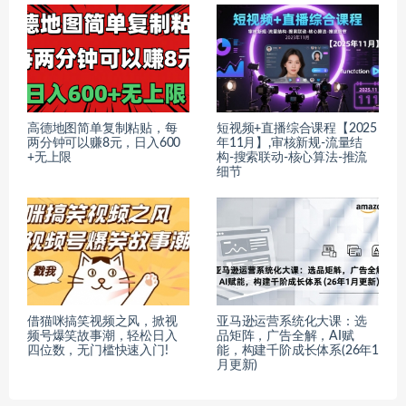
高德地图简单复制粘贴，每
短视频+直播综合课程【2025
两分钟可以赚8元，日入600
年11月】,审核新规-流量结
+无上限
构-搜索联动-核心算法-推流
细节
借猫咪搞笑视频之风，掀视
亚马逊运营系统化大课：选
频号爆笑故事潮，轻松日入
品矩阵，广告全解，AI赋
四位数，无门槛快速入门!
能，构建千阶成长体系(26年1
月更新)